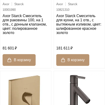
Axor
Starck
Axor
Starck
10001990
10821310
Axor Starck Смеситель
Axor Starck Смеситель
для раковины 100, на 1
для кухни, на 1 отв., с
отв., с донным клапаном,
вытяжным изливом, цвет:
цвет: полированное
шлифованное красное
золото
золото
81 601
181 611