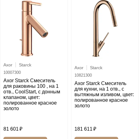
Axor
Starck
Axor
Starck
10007300
10821300
Axor Starck Смеситель
Axor Starck Смеситель
для раковины 100 , на 1
для кухни, на 1 отв., с
отв., CoolStart, с донным
вытяжным изливом, цвет:
клапаном, цвет:
полированное красное
полированное красное
золото
золото
81 601
181 611