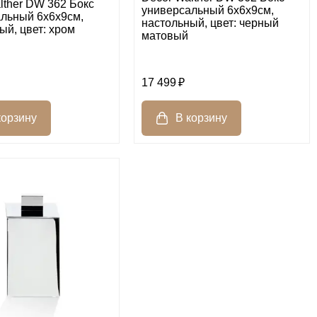
lther DW 362 Бокс
универсальный 6x6x9см,
льный 6x6x9см,
настольный, цвет: черный
ый, цвет: хром
матовый
17 499