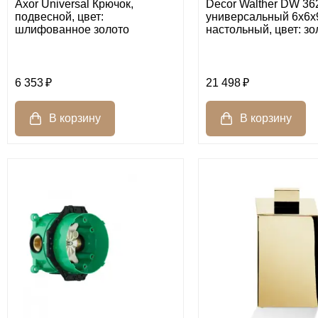
Axor Universal Крючок,
Decor Walther DW 36
подвесной, цвет:
универсальный 6x6x
шлифованное золото
настольный, цвет: зо
6 353
21 498