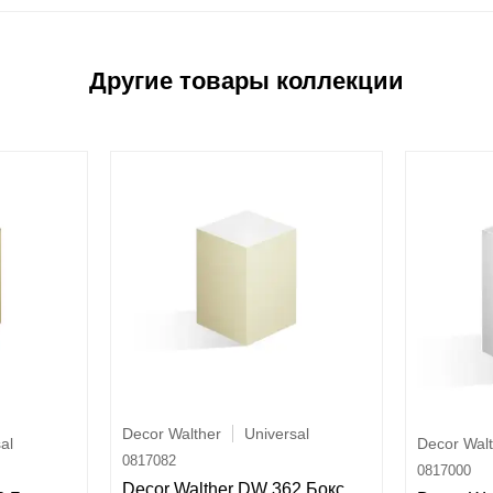
Decor Walther
Universal
al
Decor Wal
0817082
0817000
Decor Walther DW 362 Бокс