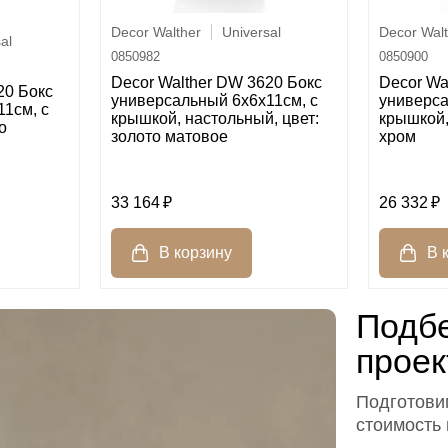
Decor Walther
Universal
Decor Wal
al
0850982
0850900
Decor Walther DW 3620 Бокс
Decor Wa
20 Бокс
универсальный 6x6x11см, с
универса
1см, с
крышкой, настольный, цвет:
крышкой,
о
золото матовое
хром
33 164
26 332
Подбе
проек
Подготовим
стоимость