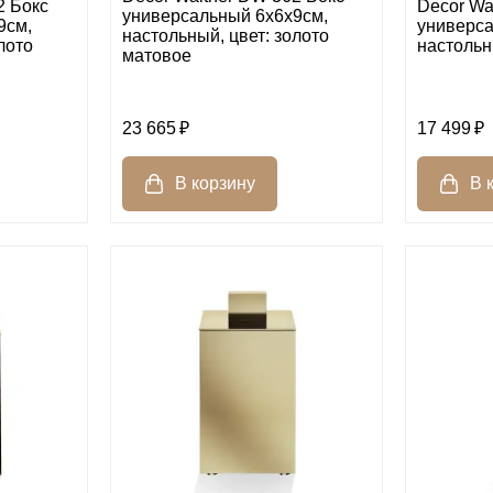
2 Бокс
Decor Wa
универсальный 6x6x9см,
9см,
универса
настольный, цвет: золото
лото
настольн
матовое
23 665
17 499