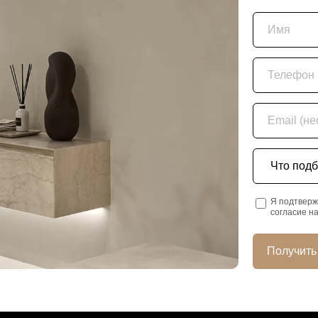
Имя
Телефон
Email (необяз
Что подбира
Я подтверж
согласие н
Получить