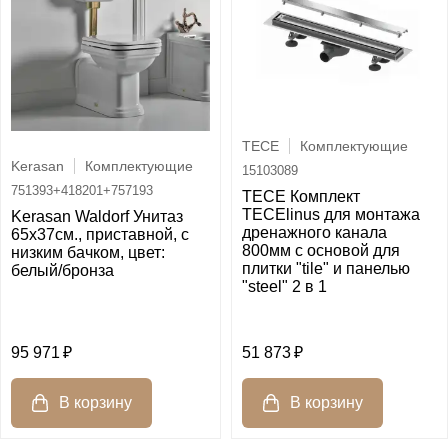
TECE
Комплектующие
Kerasan
Комплектующие
15103089
751393+418201+757193
TECE Комплект
TECElinus для монтажа
Kerasan Waldorf Унитаз
дренажного канала
65х37см., приставной, c
800мм с основой для
низким бачком, цвет:
плитки "tile" и панелью
белый/бронза
"steel" 2 в 1
95 971
51 873