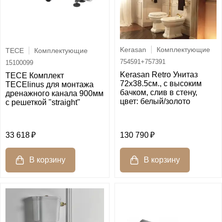
Kerasan
Комплектующие
TECE
Комплектующие
754591+757391
15100099
Kerasan Retro Унитаз
TECE Комплект
72х38.5см., с высоким
TECElinus для монтажа
бачком, слив в стену,
дренажного канала 900мм
цвет: белый/золото
с решеткой "straight"
33 618
130 790