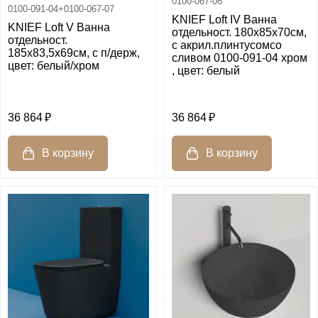
0100-067-06
0100-091-04+0100-067-07
KNIEF Loft IV Ванна
KNIEF Loft V Ванна
отдельност. 180х85х70см,
отдельност.
c акрил.плинтусомсо
185х83,5х69см, c п/держ,
сливом 0100-091-04 хром
цвет: белый/хром
, цвет: белый
36 864
36 864