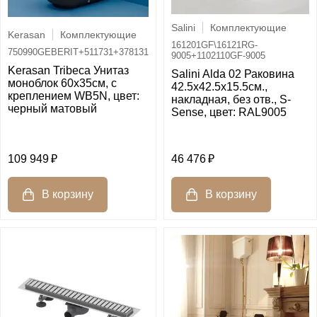
Salini
Комплектующие
Kerasan
Комплектующие
161201GF\16121RG-
750990GEBERIT+511731+378131
9005+1102110GF-9005
Kerasan Tribeca Унитаз
Salini Alda 02 Раковина
моноблок 60х35см, c
42.5х42.5х15.5см.,
креплением WB5N, цвет:
накладная, без отв., S-
черный матовый
Sense, цвет: RAL9005
109 949
46 476