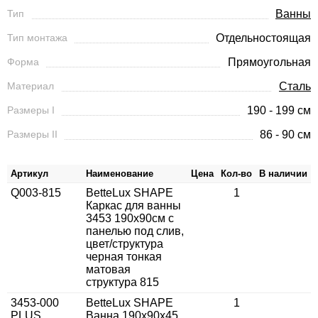
Тип
Ванны
Тип монтажа
Отдельностоящая
Форма
Прямоугольная
Материал
Сталь
Размеры I
190 - 199 см
Размеры II
86 - 90 см
Артикул
Наименование
Цена
Кол-во
В наличии
Q003-815
BetteLux SHAPE
1
Каркас для ванны
3453 190x90см с
панелью под слив,
цвет/структура
черная тонкая
матовая
структура 815
3453-000
BetteLux SHAPE
1
PLUS
Ванна 190х90х45