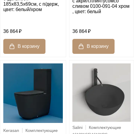
c акрил.плинтусомсо
185х83,5х69см, c п/держ,
сливом 0100-091-04 хром
цвет: белый/хром
, цвет: белый
36 864
36 864
Salini
Комплектующие
Kerasan
Комплектующие