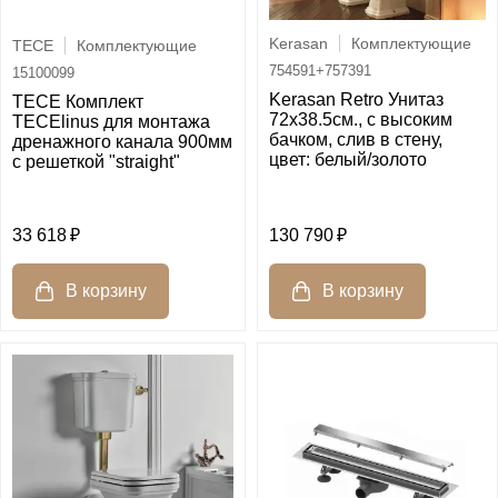
Kerasan
Комплектующие
TECE
Комплектующие
754591+757391
15100099
Kerasan Retro Унитаз
TECE Комплект
72х38.5см., с высоким
TECElinus для монтажа
бачком, слив в стену,
дренажного канала 900мм
цвет: белый/золото
с решеткой "straight"
33 618
130 790