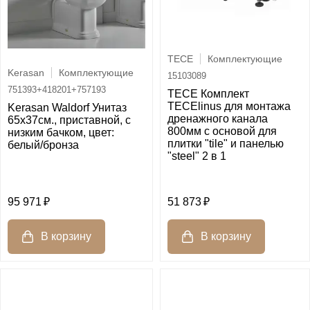
TECE
Комплектующие
Kerasan
Комплектующие
15103089
751393+418201+757193
TECE Комплект
TECElinus для монтажа
Kerasan Waldorf Унитаз
дренажного канала
65х37см., приставной, c
800мм с основой для
низким бачком, цвет:
плитки "tile" и панелью
белый/бронза
"steel" 2 в 1
95 971
51 873