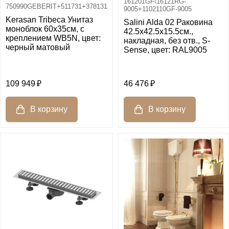
161201GF\16121RG-
750990GEBERIT+511731+378131
9005+1102110GF-9005
Kerasan Tribeca Унитаз
Salini Alda 02 Раковина
моноблок 60х35см, c
42.5х42.5х15.5см.,
креплением WB5N, цвет:
накладная, без отв., S-
черный матовый
Sense, цвет: RAL9005
109 949
46 476