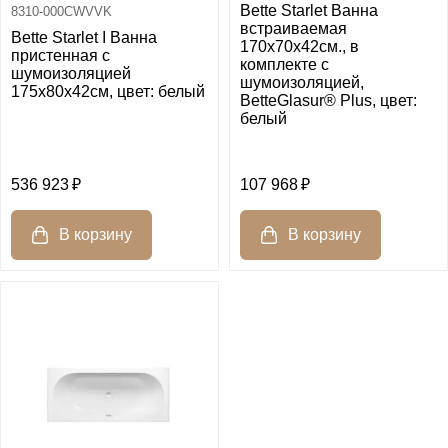
Bette Starlet Ванна
8310-000CWVVK
встраиваемая
Bette Starlet I Ванна
170х70х42см., в
пристенная с
комплекте с
шумоизоляцией
шумоизоляцией,
175х80х42см, цвет: белый
BetteGlasur® Plus, цвет:
белый
536 923
107 968