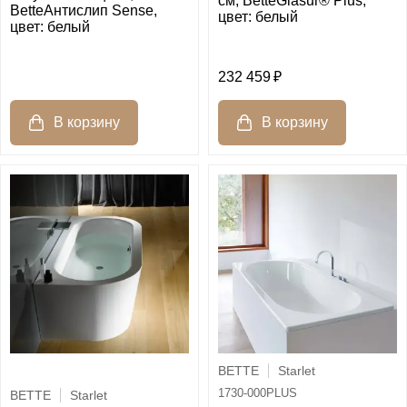
см, BetteGlasur® Plus,
BetteАнтислип Sense,
цвет: белый
цвет: белый
232 459
BETTE
Starlet
1730-000PLUS
BETTE
Starlet