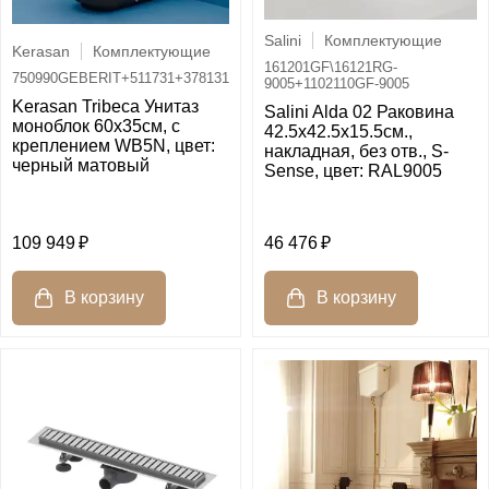
Salini
Комплектующие
Kerasan
Комплектующие
161201GF\16121RG-
750990GEBERIT+511731+378131
9005+1102110GF-9005
Kerasan Tribeca Унитаз
Salini Alda 02 Раковина
моноблок 60х35см, c
42.5х42.5х15.5см.,
креплением WB5N, цвет:
накладная, без отв., S-
черный матовый
Sense, цвет: RAL9005
109 949
46 476