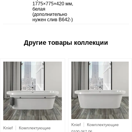
1775×775×420 мм,
белая
(дополнительно
нужен слив B642-)
Knief
Комплектующие
Knief
Комплектующие
0100-067-06