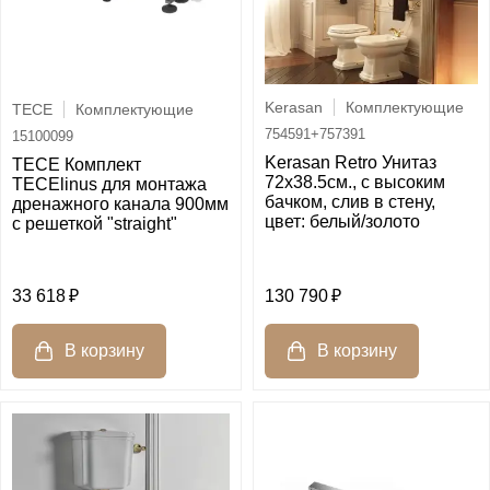
Kerasan
Комплектующие
TECE
Комплектующие
754591+757391
15100099
Kerasan Retro Унитаз
TECE Комплект
72х38.5см., с высоким
TECElinus для монтажа
бачком, слив в стену,
дренажного канала 900мм
цвет: белый/золото
с решеткой "straight"
33 618
130 790