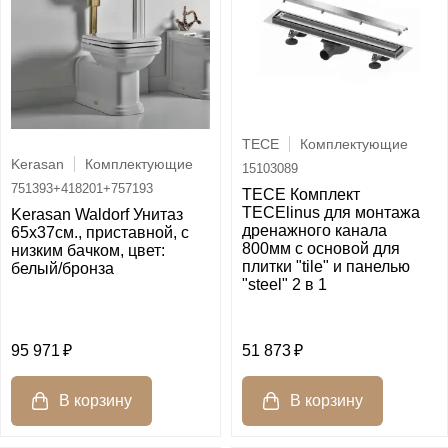
TECE
Комплектующие
Kerasan
Комплектующие
15103089
751393+418201+757193
TECE Комплект
TECElinus для монтажа
Kerasan Waldorf Унитаз
дренажного канала
65х37см., приставной, c
800мм с основой для
низким бачком, цвет:
плитки "tile" и панелью
белый/бронза
"steel" 2 в 1
95 971
51 873