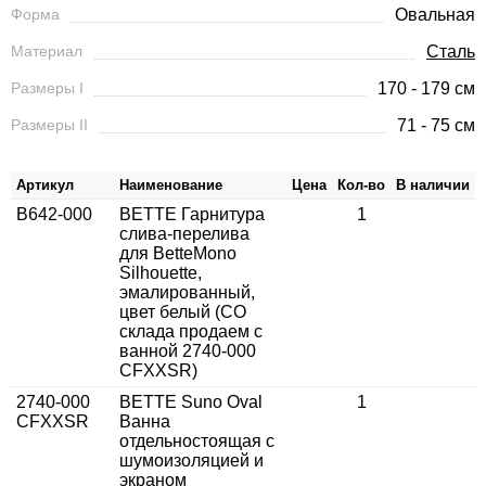
Форма
Овальная
Материал
Сталь
Размеры I
170 - 179 см
Размеры II
71 - 75 см
Артикул
Наименование
Цена
Кол-во
В наличии
B642-000
BETTE Гарнитура
1
слива-перелива
для BetteMono
Silhouette,
эмалированный,
цвет белый (СО
склада продаем с
ванной 2740-000
CFXXSR)
2740-000
BETTE Suno Oval
1
CFXXSR
Ванна
отдельностоящая с
шумоизоляцией и
экраном