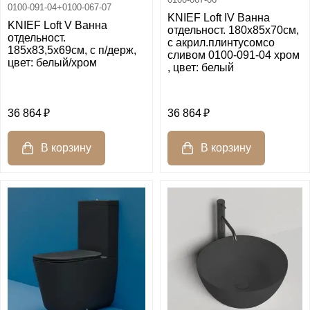
0100-091-04+0100-067-07
KNIEF Loft IV Ванна
KNIEF Loft V Ванна
отдельност. 180х85х70см,
отдельност.
c акрил.плинтусомсо
185х83,5х69см, c п/держ,
сливом 0100-091-04 хром
цвет: белый/хром
, цвет: белый
36 864
36 864