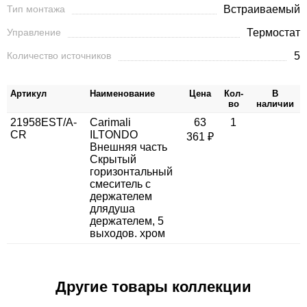
Тип монтажа
Встраиваемый
Управление
Термостат
Количество источников
5
Артикул
Наименование
Цена
Кол-
В
во
наличии
21958EST/A-
Carimali
63
1
CR
ILTONDO
361 ₽
Внешняя часть
Скрытый
горизонтальный
смеситель c
держателем
длядуша
держателем, 5
выходов. хром