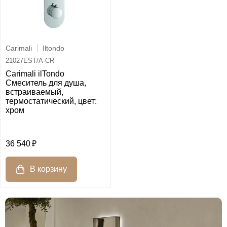
Carimali
Iltondo
21027EST/A-CR
Carimali ilTondo
Смеситель для душа,
встраиваемый,
термостатический, цвет:
хром
36 540