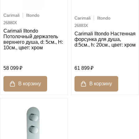
Carimali
Iltondo
Carimali
Iltondo
26880X
26883X
Carimali Iltondo
Carimali Iltondo Настенная
Потолочный держатель
форсунка для душа,
верхнего душа, d: 5см., H:
d:5см., h: 20см., цвет: хром
10см., цвет: хром
58 099
61 899