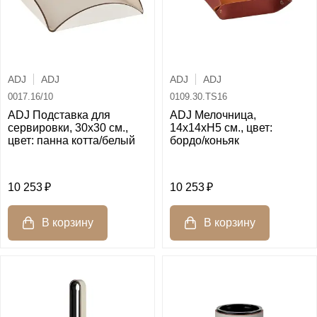
ADJ
ADJ
ADJ
ADJ
0017.16/10
0109.30.TS16
ADJ Подставка для
ADJ Мелочница,
сервировки, 30x30 см.,
14x14xH5 см., цвет:
цвет: панна котта/белый
бордо/коньяк
10 253
10 253