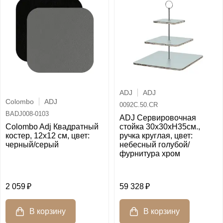
ADJ
ADJ
Colombo
ADJ
0092C.50.CR
BADJ008-0103
ADJ Сервировочная
Colombo Adj Квадратный
стойка 30x30xH35см.,
костер, 12x12 см, цвет:
ручка круглая, цвет:
черный/серый
небесный голубой/
фурнитура хром
2 059
59 328