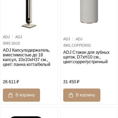
ADJ
ADJ
ADJ
ADJ
0093.16/10
4941.COPPER/02
ADJ Капсулодержатель,
ADJ Стакан для зубных
вместимостью до 18
щеток, D7xH10 см.,
капсул, 10x10xH37 см.,
цвет:copper/устричный
цвет: панна котта/белый
26 611
31 450