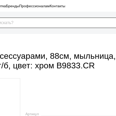
тка
Бренды
Профессионалам
Контакты
ксессуарами, 88см, мыльница
/б, цвет: хром B9833.CR
Артикул