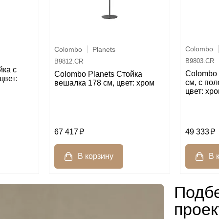
Colombo
Colombo
Planets
B9803.CR
B9812.CR
йка с
Colombo 
Colombo Planets Стойка
цвет:
см, с по
вешалка 178 см, цвет: хром
цвет: хр
67 417
49 333
Подбе
проек