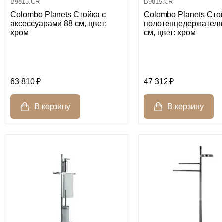
B9813.CR
B9815.CR
Colombo Planets Стойка с
Colombo Planets Сто
аксессуарами 88 см, цвет:
полотенцедержателя
хром
см, цвет: хром
63 810
47 312