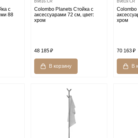
B9816.CR
B9819.CR
йка с
Colombo Planets Стойка с
Colombo 
ми 88
аксессуарами 72 см, цвет:
аксессуа
хром
хром
48 185
70 163