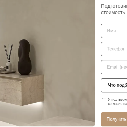
Подготовим
стоимость
Имя
Телефон
Email (необяз
Что подбира
Я подтверж
согласие н
Получить