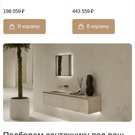
198 059
443 559