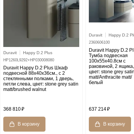
Duravit
Happy D.2 Pl
2360606100
Duravit Happy D.2 P
Duravit
Happy D.2 Plus
Тумба подвесная
HP1260L9292+HP030008080
100x55х40.8см с
раковиной, 2 ящика,
Duravit Happy D.2 Plus Шкаф
цвет: stone grey sati
подвесной 88x40x36см., с 2
matt/Anthracite matt/
стеклянными полками, 1 дверь,
белый
петли слева, цвет: stone grey satin
matt/brushed walnut
368 810
637 214