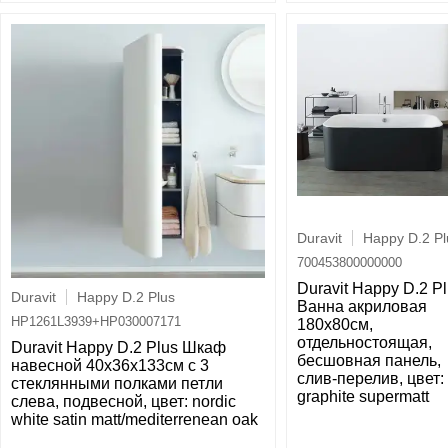
Duravit
Happy D.2 Pl
700453800000000
Duravit Happy D.2 P
Duravit
Happy D.2 Plus
Ванна акриловая
HP1261L3939+HP030007171
180х80см,
отдельностоящая,
Duravit Happy D.2 Plus Шкаф
бесшовная панель,
навесной 40x36х133см с 3
слив-перелив, цвет:
стеклянными полками петли
graphite supermatt
слева, подвесной, цвет: nordic
white satin matt/mediterrenean oak