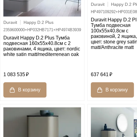
Duravit
Happy D.2 Pl
HP497109292+HP031E08
Duravit Happy D.2 P
Duravit
Happy D.2 Plus
Тумба подвесная
2359600000+HP032HB7171+HP4974B3939
100x55x40.8см с
раковиной, 2 ящика,
Duravit Happy D.2 Plus Тумба
цвет: stone grey sati
подвесная 160x55x40.8см с 2
matt/Anthracite matt
раковинами, 4 ящика, цвет: nordic
white satin matt/mediterrenean oak
1 083 535
637 641