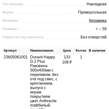
Тип монтажа
Накладная
Форма
Прямоугольная
Материал
Керамика
Размеры I
< -- 59
Отверстия под смеситель
Без отверстий
Артикул
Наименование
Цена
Кол-во
В наличии
23605061001
Duravit Happy
133
1
D.2 Plus
108 ₽
Раковина
500х400мм с
переливом, без
отв под смес, с
креплением,
выпуск с
керам.
покрытием
цвет Anthracite
matt/белый,