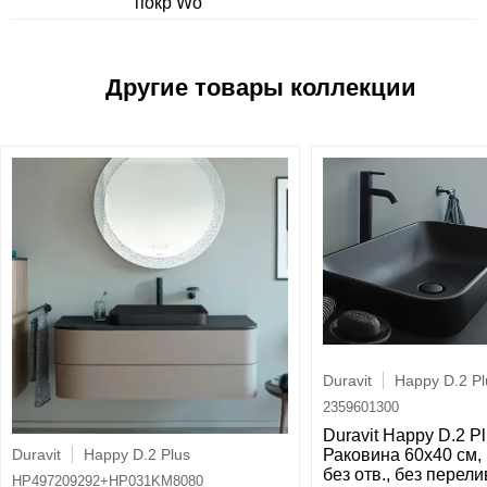
покр Wo
Duravit
Happy D.2 Pl
2359601300
Duravit Happy D.2 P
Duravit
Happy D.2 Plus
Раковина 60х40 см,
без отв., без перели
HP497209292+HP031KM8080