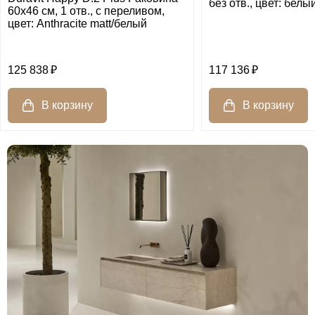
без отв., цвет: белы
60х46 см, 1 отв., с переливом,
цвет: Anthracite matt/белый
125 838
117 136