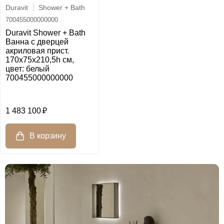
Duravit
Shower + Bath
700455000000000
Duravit Shower + Bath
Ванна с дверцей
акриловая прист.
170х75x210,5h см,
цвет: белый
700455000000000
1 483 100