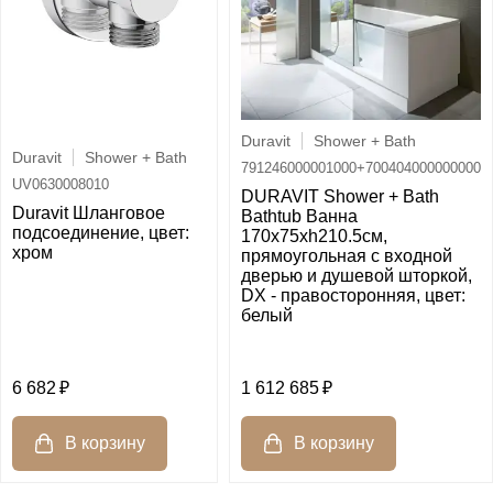
Duravit
Shower + Bath
Duravit
Shower + Bath
791246000001000+700404000000000
UV0630008010
DURAVIT Shower + Bath
Duravit Шланговое
Bathtub Ванна
подсоединение, цвет:
170х75хh210.5см,
хром
прямоугольная с входной
дверью и душевой шторкой,
DX - правосторонняя, цвет:
белый
6 682
1 612 685