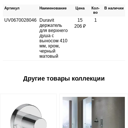
Артикул
Наименование
Цена
Кол-
В наличии
во
UV0670028046
Duravit
15
1
держатель
206 ₽
для верхнего
душа с
выносом 410
мм, хром,
черный
матовый