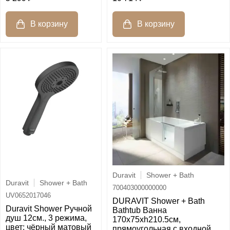
Duravit
Shower + Bath
Duravit
Shower + Bath
700403000000000
UV0652017046
DURAVIT Shower + Bath
Duravit Shower Ручной
Bathtub Ванна
душ 12см., 3 режима,
170х75хh210.5см,
цвет: чёрный матовый
прямоугольная с входной