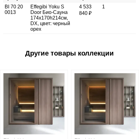
BI 70 20
Effegibi Yoku S
4 533
1
0013
Door Био-Сауна
840 ₽
174x170h214см,
DX, цвет: черный
орех