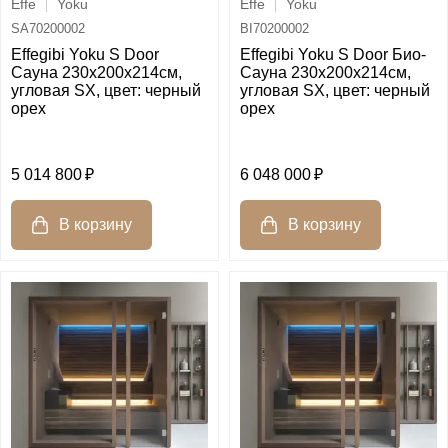
Effe
Yoku
Effe
Yoku
SA70200002
BI70200002
Effegibi Yoku S Door
Effegibi Yoku S Door Био-
Сауна 230x200х214см,
Сауна 230x200х214см,
угловая SX, цвет: черный
угловая SX, цвет: черный
орех
орех
5 014 800
6 048 000