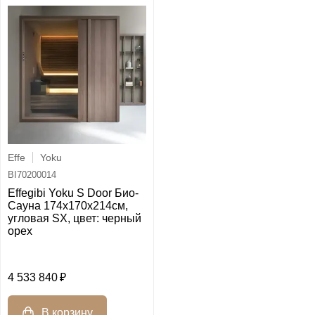
Effe
Yoku
BI70200014
Effegibi Yoku S Door Био-
Сауна 174x170х214см,
угловая SX, цвет: черный
орех
4 533 840