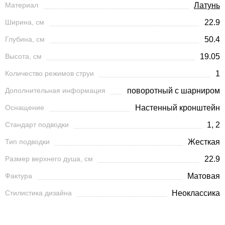
Материал
Латунь
Ширина, см
22.9
Глубина, см
50.4
Высота, см
19.05
Количество режимов струи
1
Дополнительная информация
поворотный с шарниром
Оснащение
Настенный кронштейн
Стандарт подводки
1, 2
Тип подводки
Жесткая
Размер верхнего душа, см
22.9
Фактура
Матовая
Стилистика дизайна
Неоклассика