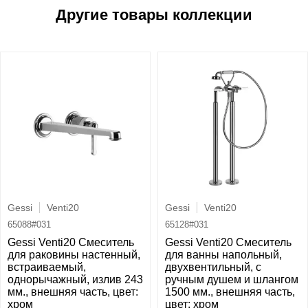
Gessi
Venti20
Gessi
Venti20
65088#031
65128#031
Gessi Venti20 Смеситель
Gessi Venti20 Смеситель
для раковины настенный,
для ванны напольный,
встраиваемый,
двухвентильный, с
однорычажный, излив 243
ручным душем и шлангом
мм., внешняя часть, цвет:
1500 мм., внешняя часть,
хром
цвет: хром