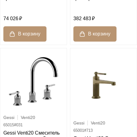
74 026
382 483
Gessi
Venti20
Gessi
Venti20
65015#031
65001#713
Gessi Venti20 Смеситель