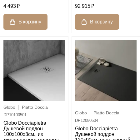
4 493
92 915
Globo
Piatto Doccia
Globo
Piatto Doccia
DP10100501
DP12090504
Globo Docciapietra
Душевой поддон
Globo Docciapietra
100х100х3см., из
Душевой поддон,
минерального мрамора,
120x90см, цвет: черный