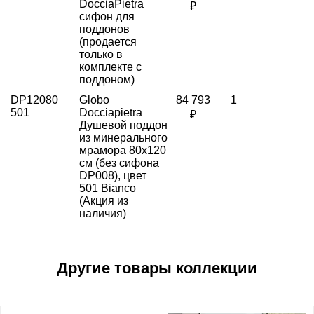
DocciaPietra
₽
сифон для
поддонов
(продается
только в
комплекте с
поддоном)
DP12080
Globo
84 793
1
501
Docciapietra
₽
Душевой поддон
из минерального
мрамора 80x120
см (без сифона
DP008), цвет
501 Bianco
(Акция из
наличия)