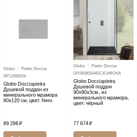
Globo
Piatto Doccia
Globo
Piatto Doccia
DP09090504БЕЗСИФОНА
DP12080504
Globo Docciapietra
Globo Docciapietra
Душевой поддон
Душевой поддон из
90х90х3см., из
минерального мрамора
минерального мрамора,
80x120 см, цвет: Nero
цвет: чёрный
89 286
77 674