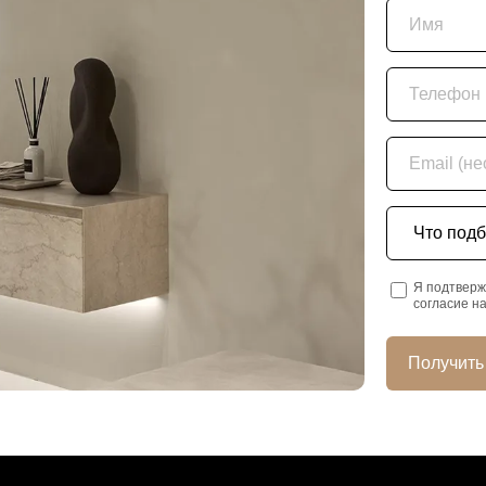
Имя
Телефон
Email (необяз
Что подбира
Я подтверж
согласие н
Получить