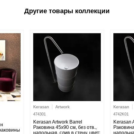
Kerasan
Artwork
Kerasan
474301
4742K01
Kerasan Artwork Barrel
Kerasan A
ин
Раковина 45x90 см, без отв.,
Раковина 
раковины
напольная, слив в стену, цвет:
напольна