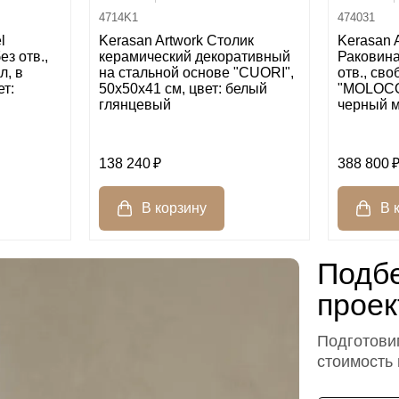
4714K1
474031
l
Kerasan Artwork Столик
Kerasan 
ез отв.,
керамический декоративный
Раковина
л, в
на стальной основе "CUORI",
отв., св
т:
50х50х41 см, цвет: белый
"MOLOCO"
глянцевый
черный 
138 240
388 800
Подбе
проек
Подготовим
стоимость