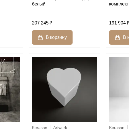
белый
комплект
207 245
191 904
Kerasan
Artwork
Kerasan