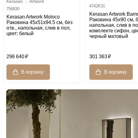
Kerasan
Artwork
4742K31
756830
Kerasan Artwork Barre
Kerasan Artwork Moloco
Раковина 45х90 см, б
Раковина 45х51х94.5 см, без
напольная, слив в по
отв., напольная, слив в пол,
комплекте сифон, цве
цвет: белый
черный матовый
296 640
301 363