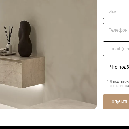
Имя
Телефон
Email (необяз
Что подбира
Я подтверж
согласие н
Получить