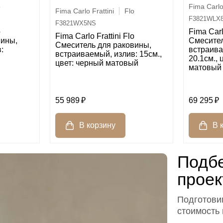
o
Fima Carlo 
Fima Carlo Frattini
Flo
F3821WLX
F3821WX5NS
o
Fima Carl
Fima Carlo Frattini Flo
вины,
Смесител
Смеситель для раковины,
:
встраива
встраиваемый, излив: 15см.,
й
20.1см., 
цвет: черный матовый
матовый
55 989
69 295
Подбе
проек
Подготовим
стоимость