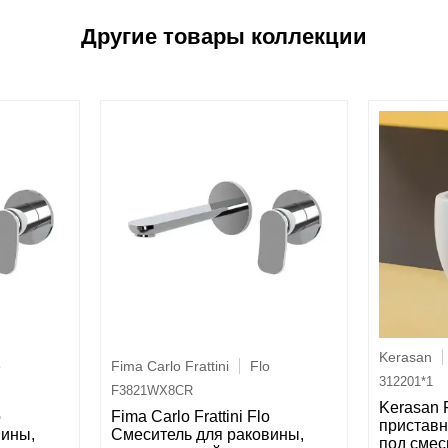
Kerasan
o
Fima Carlo Frattini
Flo
312201*1
F3821WX8CR
Kerasan 
o
Fima Carlo Frattini Flo
приставн
вины,
Cмеситель для раковины,
под смес