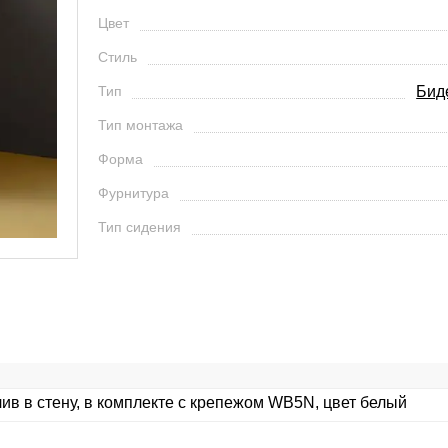
Цвет
Стиль
Тип
Бид
Тип монтажа
Форма
Фурнитура
Тип сидения
лив в стену, в комплекте с крепежом WB5N, цвет белый