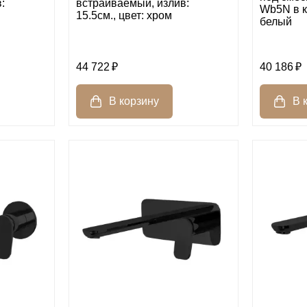
:
встраиваемый, излив:
Wb5N в к
15.5см., цвет: хром
белый
44 722
40 186