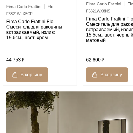
Fima Carlo Frattini
Fl
Fima Carlo Frattini
Flo
F3821WX8NS
F3821WLX5CR
Fima Carlo Frattini Fl
Fima Carlo Frattini Flo
Смеситель для рако
Cмеситель для раковины,
встраиваемый, излив
встраиваемый, излив:
15.5см., цвет: черны
19.6см., цвет: хром
матовый
44 753
62 600