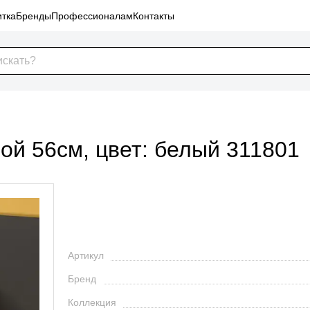
тка
Бренды
Профессионалам
Контакты
ной 56см, цвет: белый 311801
Артикул
Бренд
Коллекция