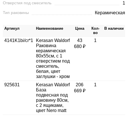
Отверстия под смеситель
1
Тип раковины
Керамическая
Артикул
Наименование
Цена
Кол-
В наличии
во
4141K1bi/cr*1
Kerasan Waldorf
43
1
Раковина
680 ₽
керамическая
80х55см, c 1
отверстием под
смеситель,
белая, цвет
заглушки - хром
925631
Kerasan Waldorf
206
1
База
669 ₽
подвесная под
раковину 80см,
с 2 ящиками,
цвет Nero matt