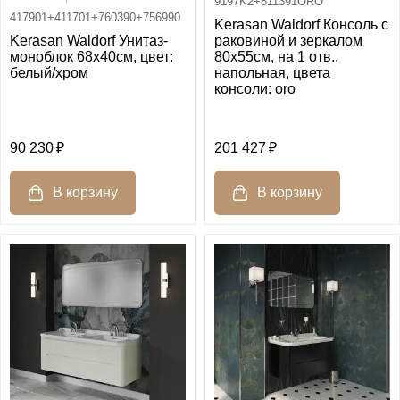
9197K2+811391ORO
417901+411701+760390+756990
Kerasan Waldorf Консоль с
Kerasan Waldorf Унитаз-
раковиной и зеркалом
моноблок 68х40см, цвет:
80х55см, на 1 отв.,
белый/хром
напольная, цвета
консоли: oro
90 230
201 427