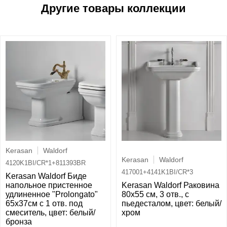
Kerasan
Waldorf
Kerasan
Waldorf
4120K1BI/CR*1+811393BR
417001+4141K1BI/CR*3
Kerasan Waldorf Биде
напольное пристенное
Kerasan Waldorf Раковина
удлиненное "Prolongato"
80х55 см, 3 отв., с
65х37см с 1 отв. под
пьедесталом, цвет: белый/
смеситель, цвет: белый/
хром
бронза