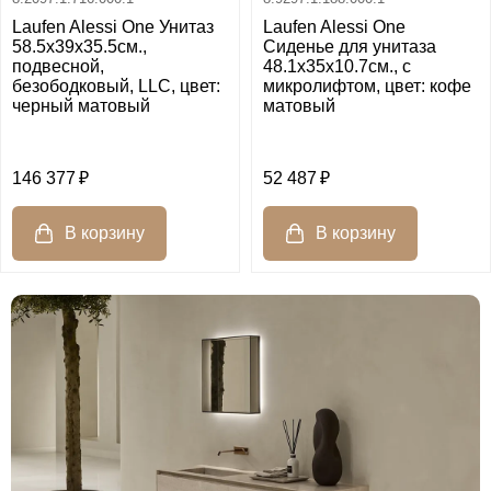
Laufen Alessi One Унитаз
Laufen Alessi One
58.5х39х35.5см.,
Сиденье для унитаза
подвесной,
48.1x35x10.7см., с
безободковый, LLC, цвет:
микролифтом, цвет: кофе
черный матовый
матовый
146 377
52 487