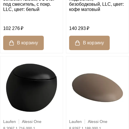
под смеситель, с покр.
безободковый, LLC, цвет:
LLC, цвет: белый
кофе матовый
102 276
140 293
Laufen
Alessi One
Laufen
Alessi One
8.2097.1.716.000.1
8.9297.1.188.000.1