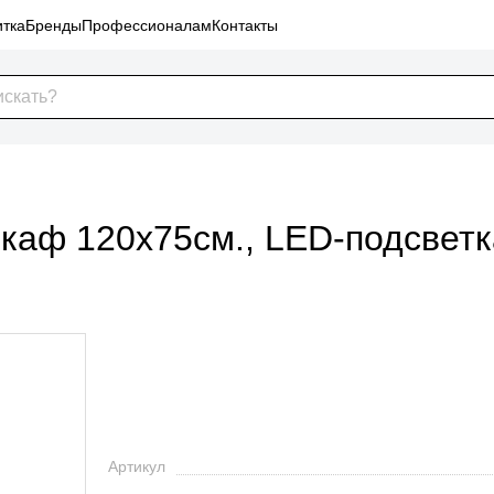
тка
Бренды
Профессионалам
Контакты
каф 120x75см., LED-подсветка
Артикул