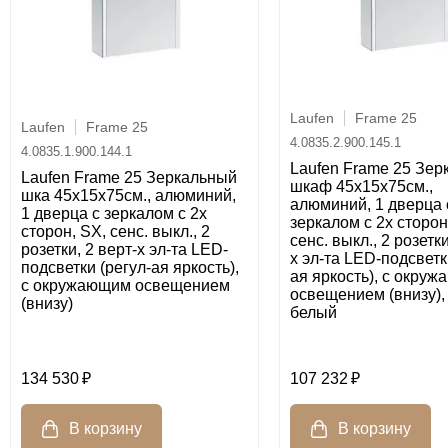
Laufen
Frame 25
Laufen
Frame 25
4.0835.2.900.145.1
4.0835.1.900.144.1
Laufen Frame 25 Зер
Laufen Frame 25 Зеркальный
шкаф 45x15x75см.,
шка 45x15x75см., алюминий,
алюминий, 1 дверца 
1 дверца с зеркалом с 2х
зеркалом с 2х сторон
сторон, SX, сенс. выкл., 2
сенс. выкл., 2 розетки
розетки, 2 верт-х эл-та LED-
х эл-та LED-подсветк
подсветки (регул-ая яркость),
ая яркость), с окру
с окружающим освещением
освещением (внизу), 
(внизу)
белый
134 530
107 232