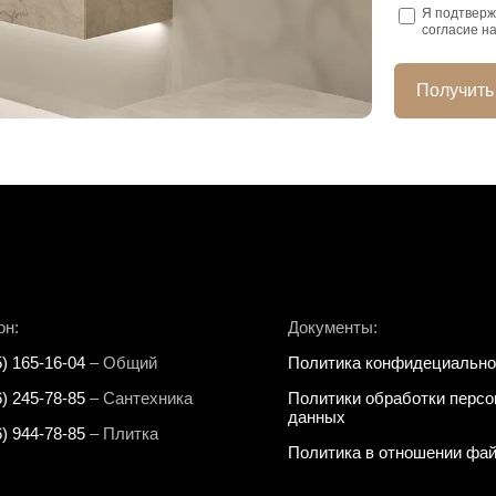
Я подтверж
согласие н
Получить
он:
Документы:
5) 165-16-04
– Общий
Политика конфидециально
6) 245-78-85
– Сантехника
Политики обработки перс
данных
6) 944-78-85
– Плитка
Политика в отношении фай