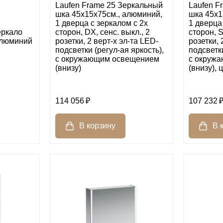
Laufen Frame 25 Зеркальный
Laufen F
шка 45x15x75см., алюминий,
шка 45x1
1 дверца с зеркалом с 2х
1 дверца
еркало
сторон, DX, сенс. выкл., 2
сторон, S
 алюминий
розетки, 2 верт-х эл-та LED-
розетки, 
подсветки (регул-ая яркость),
подсветки
с окружающим освещением
с окруж
(внизу)
(внизу), 
114 056
107 232