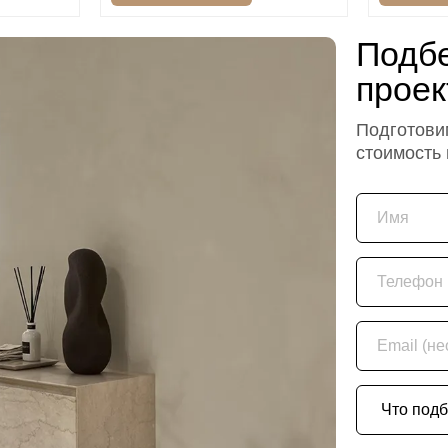
Подбе
проек
Подготовим
стоимость
Имя
Телефон
Email (необяз
Что подбира