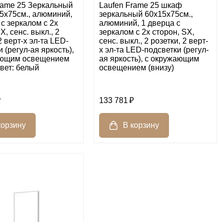
rame 25 Зеркальный
Laufen Frame 25 шкаф
5x75см., алюминий,
зеркальный 60x15x75cм.,
 с зеркалом с 2х
алюминий, 1 дверца с
X, сенс. выкл., 2
зеркалом с 2х сторон, SX,
2 верт-х эл-та LED-
сенс. выкл., 2 розетки, 2 верт-
 (регул-ая яркость),
х эл-та LED-подсветки (регул-
ающим освещением
ая яркость), с окружающим
цвет: белый
освещением (внизу)
133 781