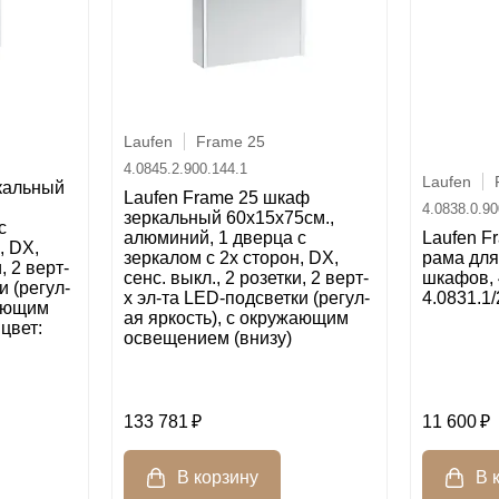
Laufen
Frame 25
4.0845.2.900.144.1
Laufen
кальный
Laufen Frame 25 шкаф
4.0838.0.90
зеркальный 60x15x75cм.,
с
алюминий, 1 дверца с
Laufen F
, DX,
зеркалом с 2х сторон, DX,
рама для
, 2 верт-
сенс. выкл., 2 розетки, 2 верт-
шкафов, 
и (регул-
х эл-та LED-подсветки (регул-
4.0831.1/
жающим
ая яркость), с окружающим
цвет:
освещением (внизу)
133 781
11 600