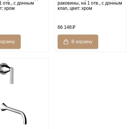
1 отв., с донным
раковины, на 1 отв., с донным
т: хром
клап, цвет: хром
66 148