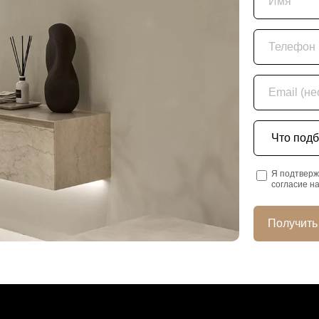
Телефон
Email (необяз
Что подбира
Я подтверж
согласие н
Получить