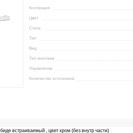
Коллекция
Цвет
Стиль
Тип
Вид
Тип монтажа
Управление
Количество источников
 биде встраиваемый , цвет хром (без внутр части)