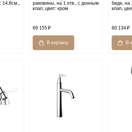
: 14.8см.,
раковины, на 1 отв., с донным
биде, на 
клап, цвет: хром
клап, цве
69 155
60 134