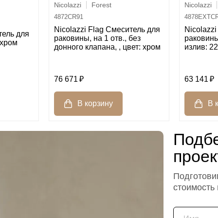
Nicolazzi
Forest
Nicolazzi
4872CR91
4878EXTC
Nicolazzi Flag Смеситель для
Nicolazz
тель для
раковины, на 1 отв., без
раковины
 хром
донного клапана, , цвет: хром
излив: 22
76 671
63 141
Подбе
проек
Подготовим
стоимость
Имя