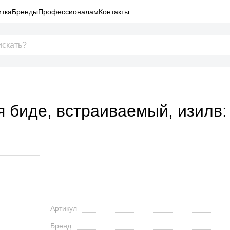
тка
Бренды
Профессионалам
Контакты
я биде, встраиваемый, изилв: 
Артикул
Бренд