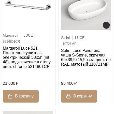
Margaroli
LUCE
Salini
LUCE
5214801CR
110721MF
Margaroli Luce 521
Salini Luce Раковина
Полотенцесушитель
чаша S-Stone, округлая
электрический 53х5h (int
69х39,5х15,5h см, цвет: по
48), подключение в стену,
RAL, матовый 110721MF
цвет: chrome 5214801CR
21 600
95 400