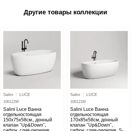
Salini
LUCE
Salini
LUCE
100121M
100122M
Salini Luce Ванна
Salini Luce Ванна
отдельностоящая
отдельностоящая
170х85х58cм, донный
150х75х58cм., донный
клапан "Up&Down",
клапан "Up&Down",
сифон, слив-перелив, S-
сифон, слив-перелив,