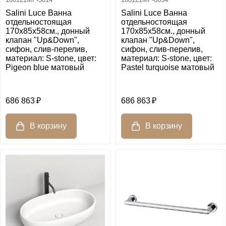
Salini Luce Ванна
Salini Luce Ванна
отдельностоящая
отдельностоящая
170х85х58cм., донный
170х85х58cм., донный
клапан "Up&Down",
клапан "Up&Down",
сифон, слив-перелив,
сифон, слив-перелив,
материал: S-stone, цвет:
материал: S-stone, цвет:
Pigeon blue матовый
Pastel turquoise матовый
686 863
686 863