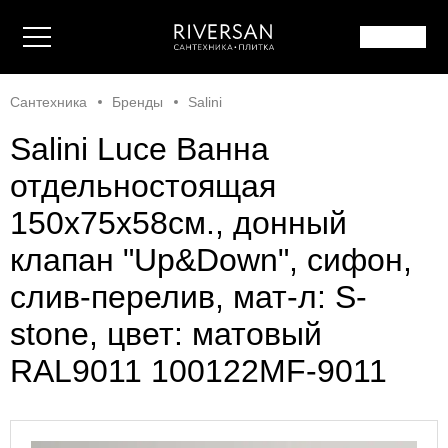
Сантехника
Бренды
Salini
Salini Luce Ванна
отдельностоящая
150х75х58cм., донный
клапан "Up&Down", сифон,
слив-перелив, мат-л: S-
stone, цвет: матовый
RAL9011 100122MF-9011