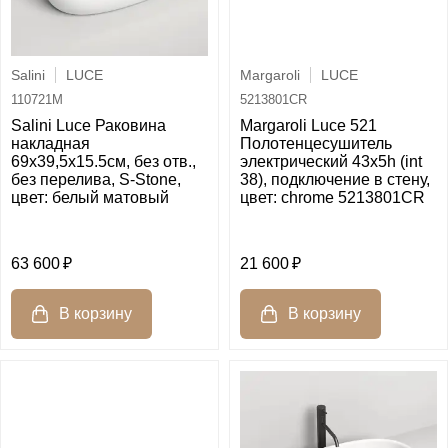
Salini
LUCE
Margaroli
LUCE
110721M
5213801CR
Salini Luce Раковина
Margaroli Luce 521
накладная
Полотенцесушитель
69х39,5х15.5cм, без отв.,
электрический 43х5h (int
без перелива, S-Stone,
38), подключение в стену,
цвет: белый матовый
цвет: chrome 5213801CR
63 600
21 600