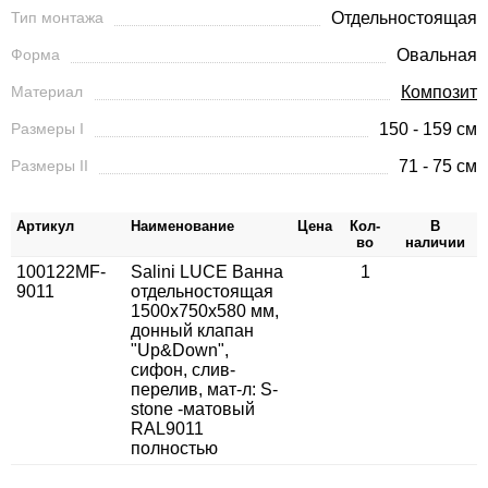
Тип монтажа
Отдельностоящая
Форма
Овальная
Материал
Композит
Размеры I
150 - 159 см
Размеры II
71 - 75 см
Артикул
Наименование
Цена
Кол-
В
во
наличии
100122MF-
Salini LUCE Ванна
1
9011
отдельностоящая
1500х750х580 мм,
донный клапан
"Up&Down",
сифон, слив-
перелив, мат-л: S-
stone -матовый
RAL9011
полностью