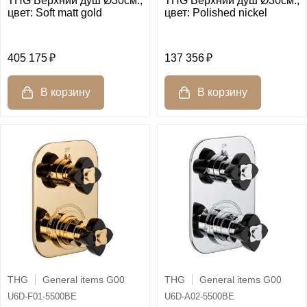
THG Верхний душ Ø30cм.,
THG Верхний душ Ø30см.,
цвет: Soft matt gold
цвет: Polished nickel
405 175
137 356
THG
General items G00
THG
General items G00
U6D-F01-5500BE
U6D-A02-5500BE