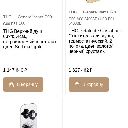
THG
General items G00
THG
General items G00
G00-A00-5400AE+U6D-F01-
5400BE
G00-F31-488
THG Petale de Cristal noir
THG Верхний душ
Смеситель для душа,
63х45.4см.,
термостатический, 2
встраиваемый в потолок,
потока, цвет: золото/
цвет: Soft matt gold
черный хрусталь
1 147 640
1 327 462