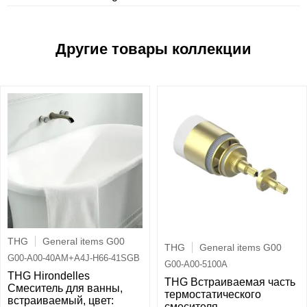
THG
General items G00
THG
General items G00
G00-A00-40AM+A4J-H66-41SGB
G00-A00-5100A
THG Hirondelles
THG Встраиваемая часть
Смеситель для ванны,
термостатического
встраиваемый, цвет:
смесителя