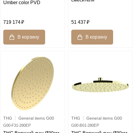
Umber color PVD
719 174
51 437
THG
General items G00
THG
General items G00
G00-F31-280EP
G00-B01-280EP