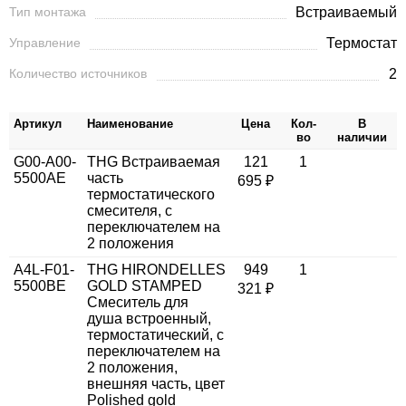
Тип монтажа
Встраиваемый
Управление
Термостат
Количество источников
2
Артикул
Наименование
Цена
Кол-
В
во
наличии
G00-A00-
THG Встраиваемая
121
1
5500AE
часть
695 ₽
термостатического
смесителя, с
переключателем на
2 положения
A4L-F01-
THG HIRONDELLES
949
1
5500BE
GOLD STAMPED
321 ₽
Смеситель для
душа встроенный,
термостатический, с
переключателем на
2 положения,
внешняя часть, цвет
Polished gold