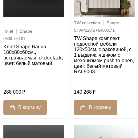
TW collection
Shape
SHAP120-B+548001*1
Knief
Shape
TW Shape комплект
0600-750-01
подвесной мебели
Knief Shape Ванна
120х50см, с раковиной, с
180x80x60cм.,
1 выдвиж. ящиком с
встраиваемая, click-clack,
механизмом push-to-open,
цвет: белый матовый
цвет: белый матовый
RAL9003
288 000
140 268