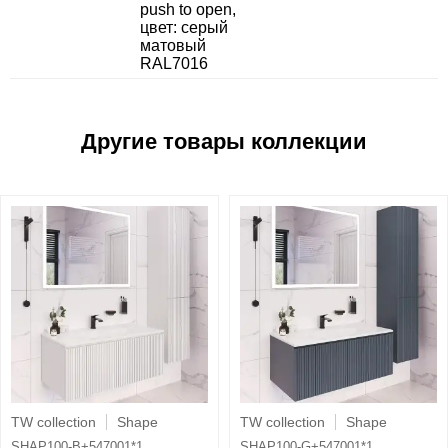
push to open,
цвет: серый
матовый
RAL7016
TW collection
Shape
TW collection
Shape
SHAP100-B+547001*1
SHAP100-G+547001*1