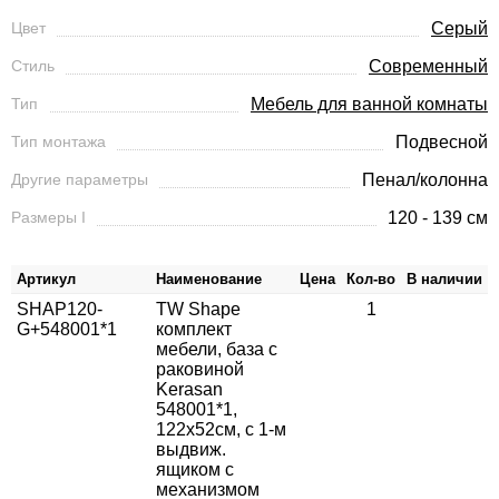
Цвет
Серый
Стиль
Современный
Тип
Мебель для ванной комнаты
Тип монтажа
Подвесной
Другие параметры
Пенал/колонна
Размеры I
120 - 139 см
Артикул
Наименование
Цена
Кол-во
В наличии
SHAP120-
TW Shape
1
G+548001*1
комплект
мебели, база с
раковиной
Kerasan
548001*1,
122х52см, с 1-м
выдвиж.
ящиком с
механизмом