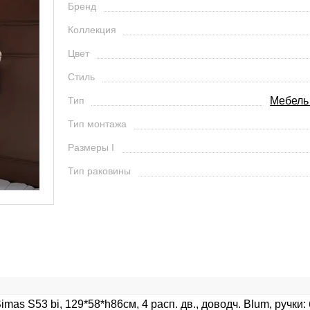
Бренд
Коллекция
Цвет
Стиль
Тип
Мебель
Тип монтажа
Размеры I
Тип раковины
as S53 bi, 129*58*h86см, 4 расп. дв., доводч. Blum, ручки: б