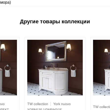
амора)
ovo
TW collection
York nuovo
TW collect
ПЛЕКТ
YORM130-1/DNR/H2/1F