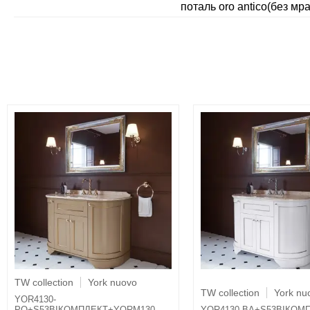
поталь oro antico(без мр
TW collection
York nuovo
TW collection
York nu
YOR4130-
PO+S53BIКОМПЛЕКТ+YORM130-
YOR4130-BA+S53BIКОМ