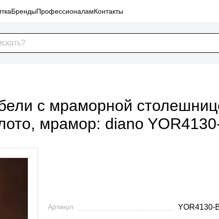
тка
Бренды
Профессионалам
Контакты
ели с мраморной столешницей
золото, мрамор: diano YOR4
Артикул
YOR4130-