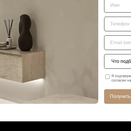
Имя
Телефон
Email (необяз
Что подбира
Я подтверж
согласие н
Получить