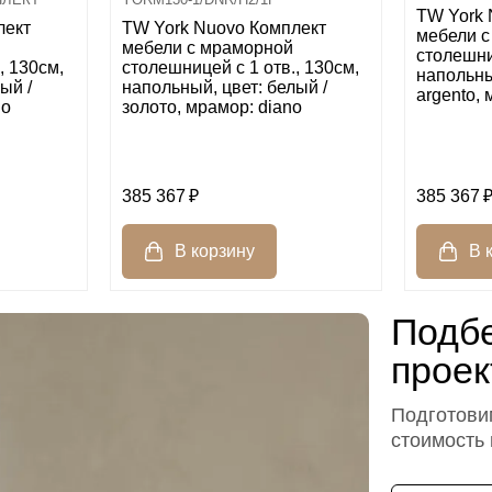
TW York 
лект
TW York Nuovo Комплект
мебели 
мебели с мраморной
столешниц
, 130см,
столешницей с 1 отв., 130см,
напольны
ый /
напольный, цвет: белый /
argento,
no
золото, мрамор: diano
385 367
385 367
Подбе
проек
Подготовим
стоимость