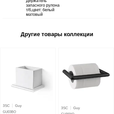
Держатель
запасного рулона
т/б,цвет: белый
матовый
3SC
Guy
3SC
Guy
GU03BO