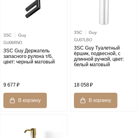
3SC
Guy
3SC
Guy
GU07LBO
GU06RNO
3SC Guy Туалетный
3SC Guy Держатель
ёршик, подвесной, с
запасного рулона т/б,
длинной ручкой, цвет:
цвет: черный матовый
белый матовый
9 677
18 058