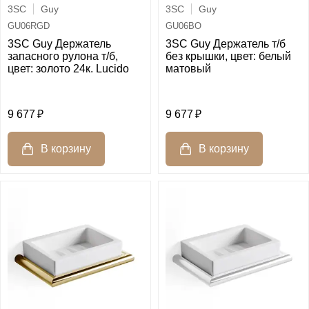
3SC
Guy
3SC
Guy
GU06RGD
GU06BO
3SC Guy Держатель
3SC Guy Держатель т/б
запасного рулона т/б,
без крышки, цвет: белый
цвет: золото 24к. Lucido
матовый
9 677
9 677