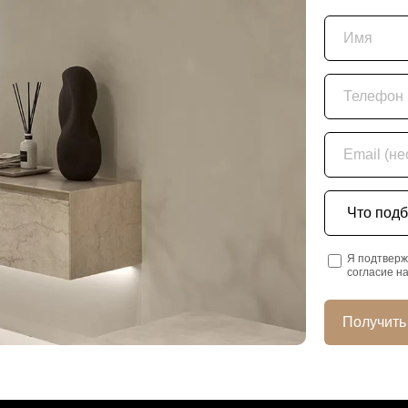
Имя
Телефон
Email (необяз
Что подбира
Я подтверж
согласие н
Получить