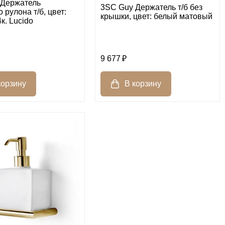
 Держатель
3SC Guy Держатель т/б без
 рулона т/б, цвет:
крышки, цвет: белый матовый
к. Lucido
9 677