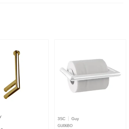
y
3SC
Guy
GU06BO