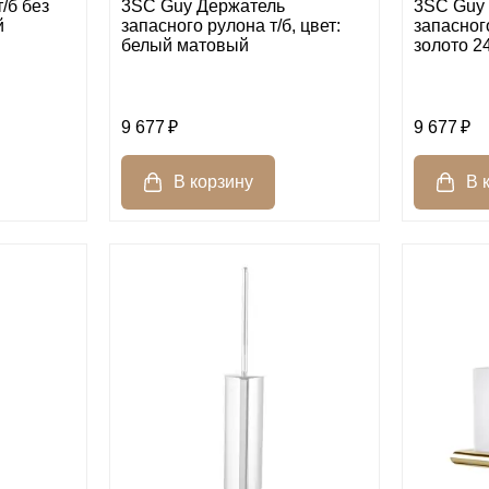
/б без
3SC Guy Держатель
3SC Guy
й
запасного рулона т/б, цвет:
запасного
белый матовый
золото 24
9 677
9 677