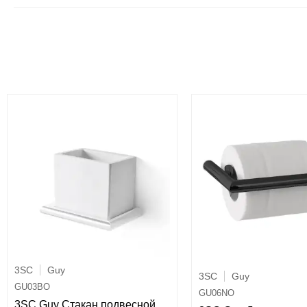
3SC
Guy
3SC
Guy
GU03BO
GU06NO
3SC Guy Стакан подвесной,