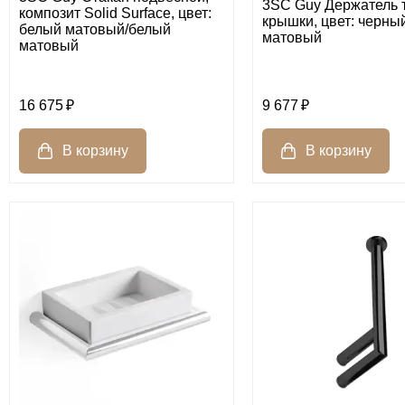
3SC Guy Держатель т
композит Solid Surface, цвет:
крышки, цвет: черны
белый матовый/белый
матовый
матовый
16 675
9 677