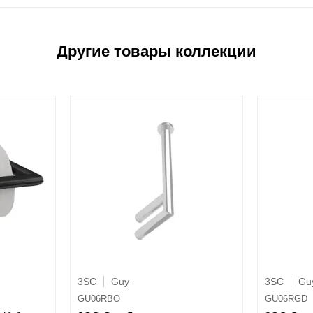
3SC
Guy
3SC
Gu
GU06RBO
GU06RGD