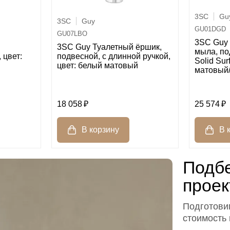
3SC
Gu
3SC
Guy
GU01DGD
GU07LBO
3SC Guy 
3SC Guy Туалетный ёршик,
мыла, по
 цвет:
подвесной, с длинной ручкой,
Solid Sur
цвет: белый матовый
матовый/
18 058
25 574
Подбе
проек
Подготовим
стоимость