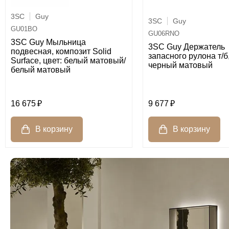
3SC
Guy
3SC
Guy
GU01BO
GU06RNO
3SC Guy Мыльница
3SC Guy Держатель
подвесная, композит Solid
запасного рулона т/б,
Surface, цвет: белый матовый/
черный матовый
белый матовый
16 675
9 677