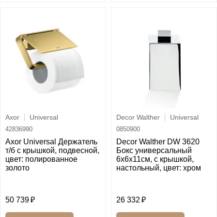
Axor
Universal
Decor Walther
Universal
42836990
0850900
Axor Universal Держатель
Decor Walther DW 3620
т/б с крышкой, подвесной,
Бокс универсальный
цвет: полированное
6x6x11см, с крышкой,
золото
настольный, цвет: хром
50 739
26 332