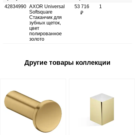
42834990
AXOR Universal
53 716
1
Softsquare
₽
Стаканчик для
зубных щеток,
цвет
полированное
золото