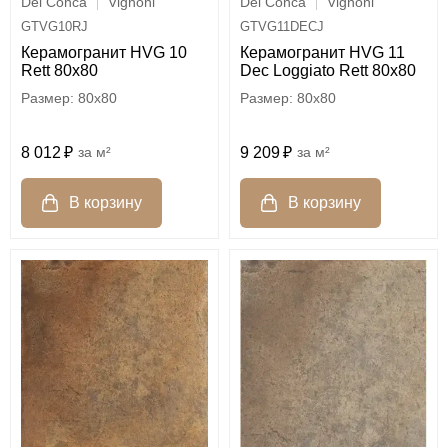
Del Conca
Vignoni
Del Conca
Vignoni
GTVG10RJ
GTVG11DECJ
Керамогранит HVG 10
Керамогранит HVG 11
Rett 80х80
Dec Loggiato Rett 80х80
80x80
80x80
8 012
м²
9 209
м²