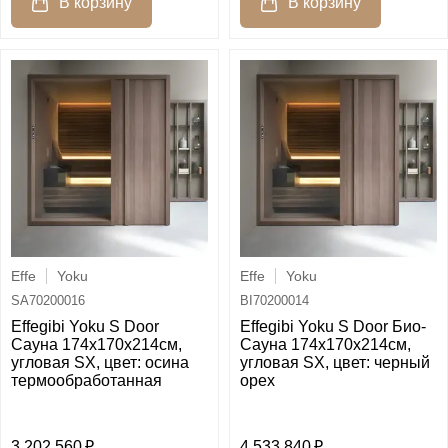
Effe
Yoku
Effe
Yoku
SA70200016
BI70200014
Effegibi Yoku S Door
Effegibi Yoku S Door Био-
Сауна 174x170х214см,
Сауна 174x170х214см,
угловая SX, цвет: осина
угловая SX, цвет: черный
термообработанная
орех
3 202 560
4 533 840