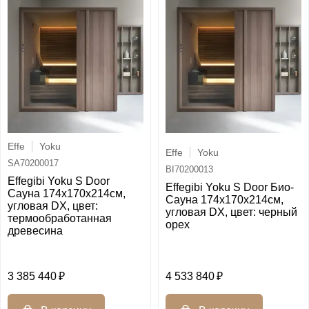
Effe
Yoku
Effe
Yoku
SA70200017
BI70200013
Effegibi Yoku S Door
Effegibi Yoku S Door Био-
Сауна 174x170х214см,
Сауна 174x170х214см,
угловая DX, цвет:
угловая DX, цвет: черный
термообработанная
орех
древесина
3 385 440
4 533 840