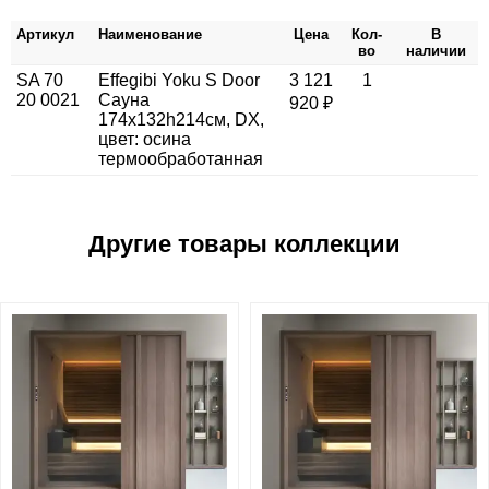
Артикул
Наименование
Цена
Кол-
В
во
наличии
SA 70
Effegibi Yoku S Door
3 121
1
20 0021
Сауна
920 ₽
174x132h214см, DX,
цвет: осина
термообработанная