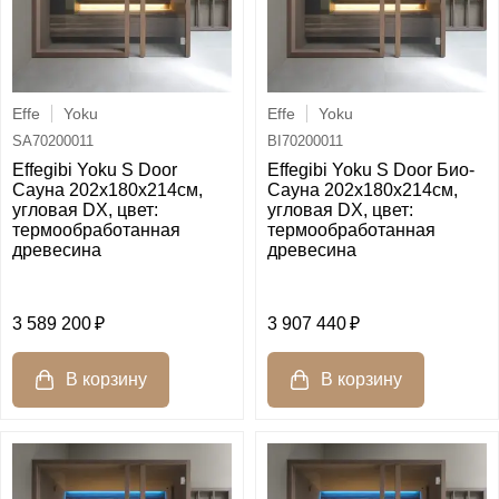
Effe
Yoku
Effe
Yoku
SA70200011
BI70200011
Effegibi Yoku S Door
Effegibi Yoku S Door Био-
Сауна 202x180х214см,
Сауна 202x180х214см,
угловая DX, цвет:
угловая DX, цвет:
термообработанная
термообработанная
древесина
древесина
3 589 200
3 907 440