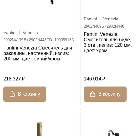
Fantini
Venezia
2902N409S+2902N448
Fantini
Venezia
Fantini Venezia
Смеситель для биде,
2902N413SB+2902N448CD+19005913A
3 отв., излив: 120 мм,
Fantini Venezia Смеситель для
цвет: хром
раковины, настенный, излив:
200 мм, цвет: синий/хром
218 327
146 014