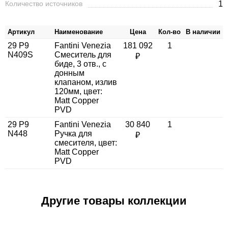
Количество источников
1
Артикул
Наименование
Цена
Кол-во
В наличии
29 P9
Fantini Venezia
181 092
1
N409S
Смеситель для
₽
биде, 3 отв., с
донным
клапаном, излив
120мм, цвет:
Matt Copper
PVD
29 P9
Fantini Venezia
30 840
1
N448
Ручка для
₽
смесителя, цвет:
Matt Copper
PVD