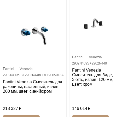
Fantini
Venezia
2902N409S+2902N448
Fantini
Venezia
Fantini Venezia
Смеситель для биде,
2902N413SB+2902N448CD+19005913A
3 отв., излив: 120 мм,
Fantini Venezia Смеситель для
цвет: хром
раковины, настенный, излив:
200 мм, цвет: синий/хром
218 327
146 014