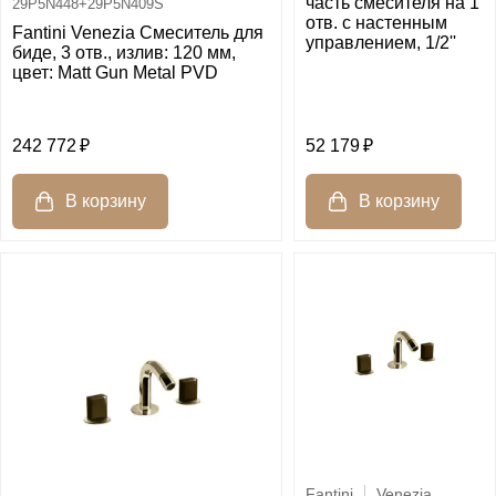
часть смесителя на 1
29P5N448+29P5N409S
отв. с настенным
Fantini Venezia Смеситель для
управлением, 1/2''
биде, 3 отв., излив: 120 мм,
цвет: Matt Gun Metal PVD
242 772
52 179
Fantini
Venezia