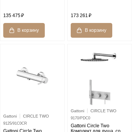
135 475
173 261
Gattoni
CIRCLE TWO
Gattoni
CIRCLE TWO
9170/PDC0
9125/91C0CR
Gattoni Circle Two
Gattoni Circle Two
Комплект для душа, со