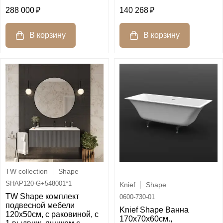
288 000
140 268
TW collection
Shape
SHAP120-G+548001*1
Knief
Shape
TW Shape комплект
0600-730-01
подвесной мебели
Knief Shape Ванна
120х50см, с раковиной, с
170x70x60cм.,