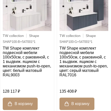
TW collection
Shape
TW collection
Shape
SHAP100-B+547001*1
SHAP100-G+547001*1
TW Shape комплект
TW Shape комплект
подвесной мебели
подвесной мебели
100х50см, с раковиной, с
100х50см, с раковиной, с
1 выдвиж. ящиком с
1 выдвиж. ящиком с
механизмом push-to-open,
механизмом push-to-open,
цвет: белый матовый
цвет: серый матовый
RAL9003
RAL7016
128 117
135 408