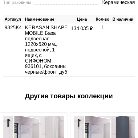
Тип раковины
Керамическая
Артикул
Наименование
Цена
Кол-во
В наличии
9325K4
KERASAN SHAPE
1
134 035 ₽
MOBILE База
подвесная
1220х520 мм.,
подвесной, 1
ящик, с
СИФОНОМ
936101, боковины
черные/фронт дуб