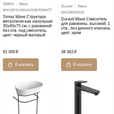
SIMAS
Wave
Duravit
Wave
WA01BI*0+WASA01NEROMATT
WA1040002010
Simas Wave Структура
Duravit Wave Смеситель
металлическая напольная
для раковины, высокий, 1
30х40х75 см, с раковиной
отв., без донного клапана,
без отв. под смеситель,
цвет: хром
цвет: черный матовый
92 000
38 362