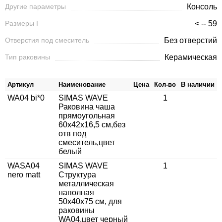
Другие параметры
Консоль
Размеры I
< -- 59
Отверстия под смеситель
Без отверстий
Тип раковины
Керамическая
Артикул
Наименование
Цена
Кол-во
В наличии
WA04 bi*0
SIMAS WAVE
1
Раковина чаша
прямоугольная
60х42х16,5 см,без
отв под
смеситель,цвет
белый
WASA04
SIMAS WAVE
1
nero matt
Структура
металлическая
наполная
50х40х75 см, для
раковины
WA04,цвет черный