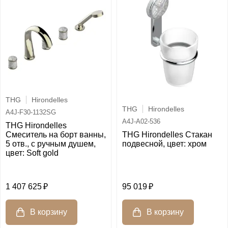
THG
Hirondelles
THG
Hirondelles
A4J-F30-1132SG
A4J-A02-536
THG Hirondelles
Смеситель на борт ванны,
THG Hirondelles Стакан
5 отв., с ручным душем,
подвесной, цвет: хром
цвет: Soft gold
1 407 625
95 019