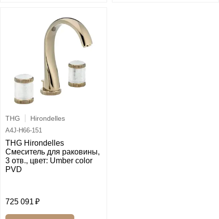
THG
Hirondelles
A4J-H66-151
THG Hirondelles
Смеситель для раковины,
3 отв., цвет: Umber color
PVD
725 091