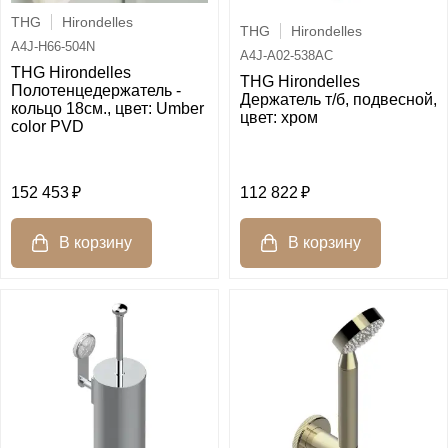
THG
Hirondelles
THG
Hirondelles
A4J-H66-504N
A4J-A02-538AC
THG Hirondelles
THG Hirondelles
Полотенцедержатель -
Держатель т/б, подвесной,
кольцо 18см., цвет: Umber
цвет: хром
color PVD
152 453
112 822