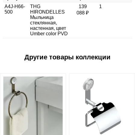
A4J-H66-
THG
139
1
500
HIRONDELLES
088 ₽
Мыльница
стеклянная,
настенная, цвет
Umber color PVD