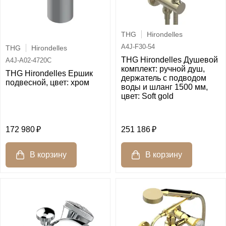
THG
Hirondelles
A4J-F30-54
THG
Hirondelles
THG Hirondelles Душевой
A4J-A02-4720C
комплект: ручной душ,
THG Hirondelles Ершик
держатель с подводом
подвесной, цвет: хром
воды и шланг 1500 мм,
цвет: Soft gold
172 980
251 186