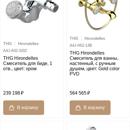
THG
Hirondelles
THG
Hirondelles
A4J-H52-13B
A4J-A02-3202
THG Hirondelles
THG Hirondelles
Смеситель для ванны,
Смеситель для биде, 1
настенный, с ручным
отв., цвет: хром
душем, цвет: Gold color
PVD
239 198
564 565