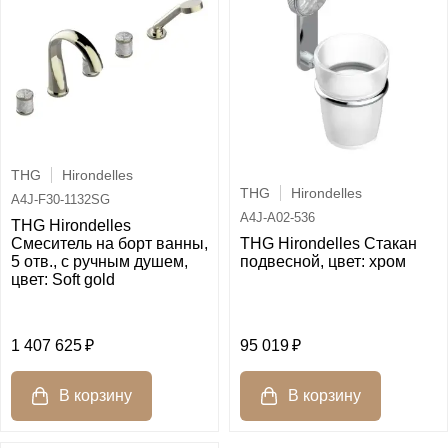
THG
Hirondelles
THG
Hirondelles
A4J-F30-1132SG
A4J-A02-536
THG Hirondelles
Смеситель на борт ванны,
THG Hirondelles Стакан
5 отв., с ручным душем,
подвесной, цвет: хром
цвет: Soft gold
1 407 625
95 019