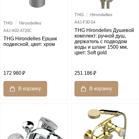
THG
Hirondelles
A4J-F30-54
THG
Hirondelles
THG Hirondelles Душевой
A4J-A02-4720C
комплект: ручной душ,
THG Hirondelles Ершик
держатель с подводом
подвесной, цвет: хром
воды и шланг 1500 мм,
цвет: Soft gold
172 980
251 186