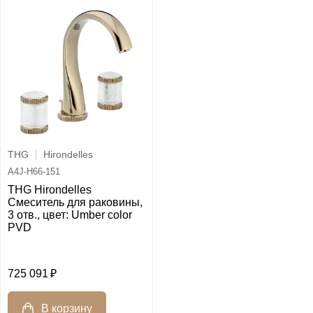
THG
Hirondelles
A4J-H66-151
THG Hirondelles
Смеситель для раковины,
3 отв., цвет: Umber color
PVD
725 091