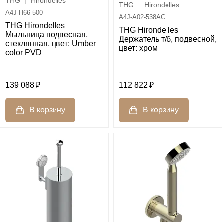
THG
Hirondelles
THG
Hirondelles
A4J-H66-500
A4J-A02-538AC
THG Hirondelles
THG Hirondelles
Мыльница подвесная,
Держатель т/б, подвесной,
стеклянная, цвет: Umber
цвет: хром
color PVD
139 088
112 822