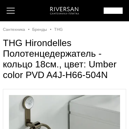
Сантехника
Бренды
THG
THG Hirondelles
Полотенцедержатель -
кольцо 18см., цвет: Umber
color PVD A4J-H66-504N