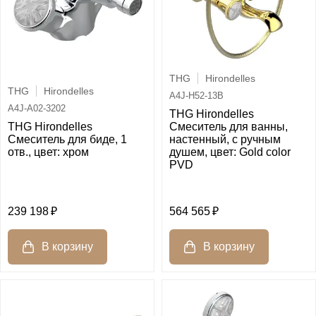
THG
Hirondelles
THG
Hirondelles
A4J-H52-13B
A4J-A02-3202
THG Hirondelles
THG Hirondelles
Смеситель для ванны,
Смеситель для биде, 1
настенный, с ручным
отв., цвет: хром
душем, цвет: Gold color
PVD
239 198
564 565