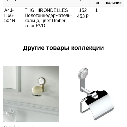
во
наличии
A4J-
THG HIRONDELLES
152
1
H66-
Полотенцедержатель-
453 ₽
504N
кольцо, цвет Umber
color PVD